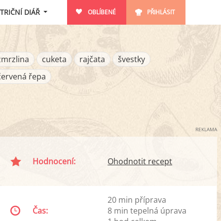
TRIČNÍ DIÁŘ
OBLÍBENÉ
PŘIHLÁSIT
zmrzlina
cuketa
rajčata
švestky
červená řepa
REKLAMA
Hodnocení:
Ohodnotit recept
20 min příprava
Čas:
8 min tepelná úprava