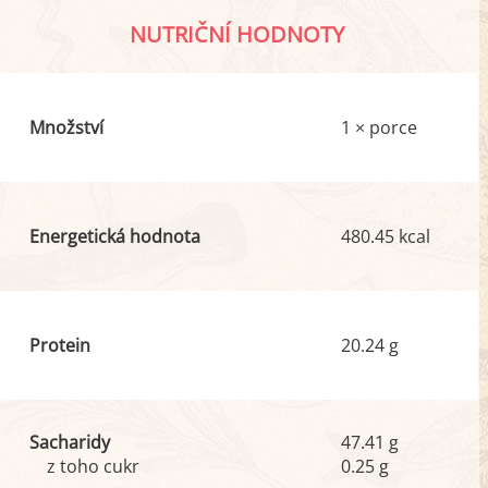
NUTRIČNÍ HODNOTY
Množství
1 × porce
Energetická hodnota
480.45 kcal
Protein
20.24 g
Sacharidy
47.41 g
z toho cukr
0.25 g