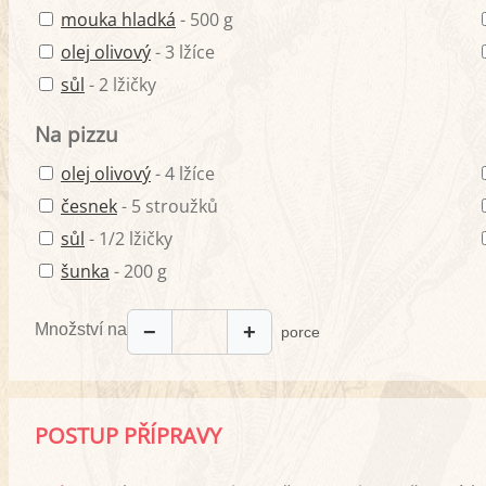
mouka hladká
- 500 g
olej olivový
- 3 lžíce
sůl
- 2 lžičky
Na pizzu
olej olivový
- 4 lžíce
česnek
- 5 stroužků
sůl
- 1/2 lžičky
šunka
- 200 g
Množství na
−
+
porce
POSTUP PŘÍPRAVY