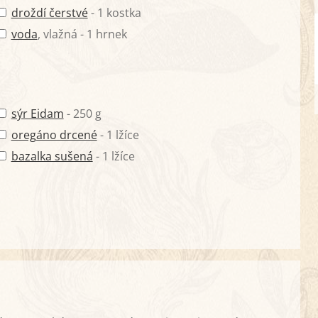
droždí čerstvé
- 1 kostka
voda
, vlažná - 1 hrnek
sýr Eidam
- 250 g
oregáno drcené
- 1 lžíce
bazalka sušená
- 1 lžíce