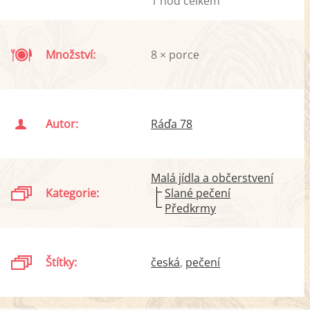
1 hod celkem
Množství:
8 × porce
Autor:
Ráďa 78
Malá jídla a občerstvení
Kategorie:
Slané pečení
Předkrmy
Štítky:
česká
pečení