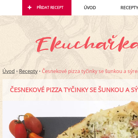
ÚVOD
RECEPT
PŘIDAT RECEPT
Úvod
•
Recepty
•
Česnekové pizza tyčinky se šunkou a sýr
ČESNEKOVÉ PIZZA TYČINKY SE ŠUNKOU A S