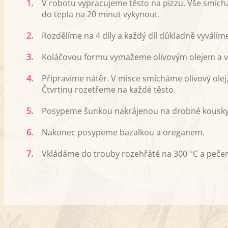
1.
V robotu vypracujeme těsto na pizzu. Vše smíc
do tepla na 20 minut vykynout.
2.
Rozdělíme na 4 díly a každý díl důkladně vyválím
3.
Koláčovou formu vymažeme olivovým olejem a vl
4.
Připravíme nátěr. V misce smícháme olivový olej,
Čtvrtinu rozetřeme na každé těsto.
5.
Posypeme šunkou nakrájenou na drobné kousky
6.
Nakonec posypeme bazalkou a oreganem.
7.
Vkládáme do trouby rozehřáté na 300 °C a peče