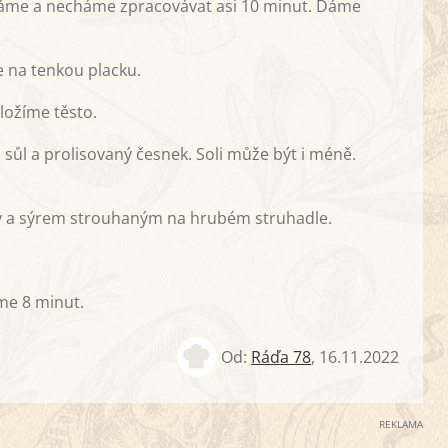
háme a necháme zpracovávat asi 10 minut. Dáme
e na tenkou placku.
ožíme těsto.
 sůl a prolisovaný česnek. Soli může být i méně.
 a sýrem strouhaným na hrubém struhadle.
me 8 minut.
Od:
Ráďa 78
,
16.11.2022
REKLAMA