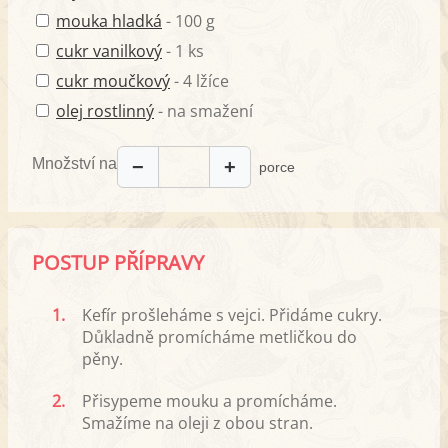
mouka hladká
- 100 g
cukr vanilkový
- 1 ks
cukr moučkový
- 4 lžíce
olej rostlinný
- na smažení
Množství na
−
+
porce
POSTUP PŘÍPRAVY
1.
Kefír prošleháme s vejci. Přidáme cukry.
Důkladně promícháme metličkou do
pěny.
2.
Přisypeme mouku a promícháme.
Smažíme na oleji z obou stran.