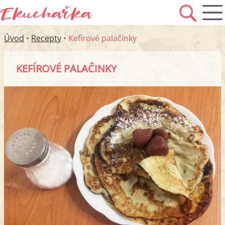
Úvod
•
Recepty
•
Kefírové palačinky
KEFÍROVÉ PALAČINKY