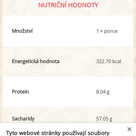
NUTRIČNÍ HODNOTY
Množství
1 × porce
Energetická hodnota
322.70 kcal
Protein
8.04 g
Sacharidy
57.05 g
z toho cukr
38.06 g
×
Tyto webové stránky používají soubory