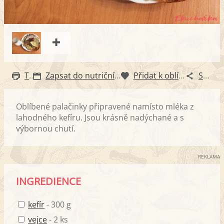
Tisk
Zapsat do nutričního diáře
Přidat k oblíbeným
Sdílet
Oblíbené palačinky připravené namísto mléka z
lahodného kefíru. Jsou krásně nadýchané a s
výbornou chutí.
REKLAMA
INGREDIENCE
kefír
- 300 g
vejce
- 2 ks