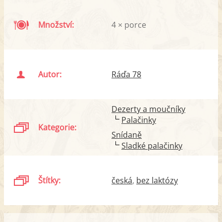
Množství:
4 × porce
Autor:
Ráďa 78
Dezerty a moučníky
Palačinky
Kategorie:
Snídaně
Sladké palačinky
Štítky:
česká
bez laktózy