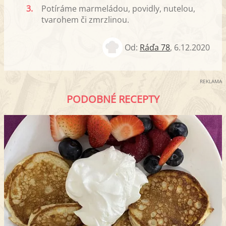
3.
Potíráme marmeládou, povidly, nutelou,
tvarohem či zmrzlinou.
Od:
Ráďa 78
,
6.12.2020
REKLAMA
PODOBNÉ RECEPTY