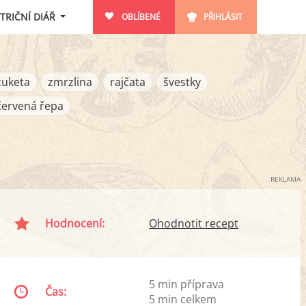
TRIČNÍ DIÁŘ
OBLÍBENÉ
PŘIHLÁSIT
cuketa
zmrzlina
rajčata
švestky
červená řepa
REKLAMA
Hodnocení:
Ohodnotit recept
5 min příprava
Čas:
5 min celkem