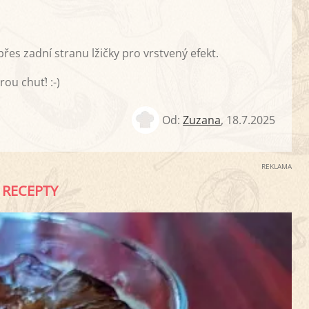
es zadní stranu lžičky pro vrstvený efekt.
u chuť! :-)
Od:
Zuzana
,
18.7.2025
REKLAMA
RECEPTY