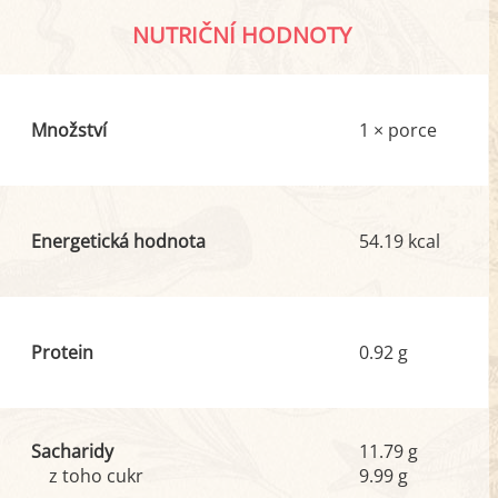
NUTRIČNÍ HODNOTY
Množství
1 × porce
Energetická hodnota
54.19 kcal
Protein
0.92 g
Sacharidy
11.79 g
z toho cukr
9.99 g