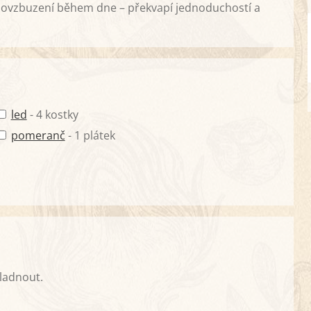
 povzbuzení během dne – překvapí jednoduchostí a
led
- 4 kostky
pomeranč
- 1 plátek
ladnout.