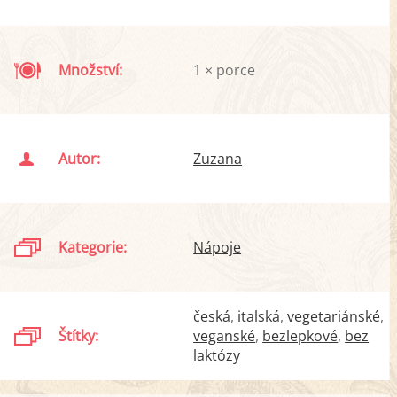
Množství:
1 × porce
Autor:
Zuzana
Kategorie:
Nápoje
česká
italská
vegetariánské
Štítky:
veganské
bezlepkové
bez
laktózy