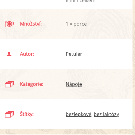
6 min celkem
Množství:
1 × porce
Autor:
Petuler
Kategorie:
Nápoje
Štítky:
bezlepkové
bez laktózy