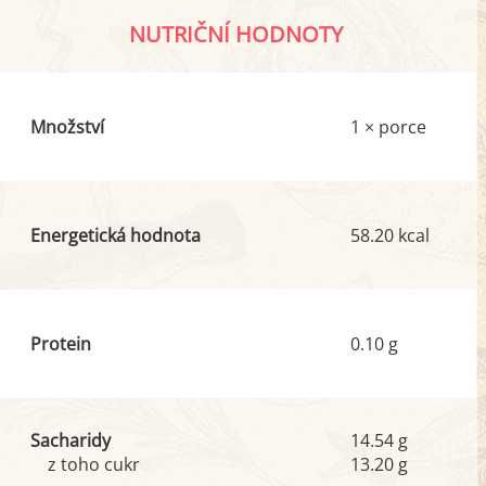
NUTRIČNÍ HODNOTY
Množství
1 × porce
Energetická hodnota
58.20 kcal
Protein
0.10 g
Sacharidy
14.54 g
z toho cukr
13.20 g