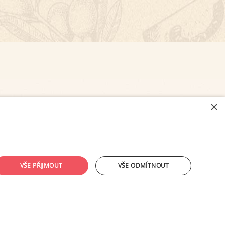
×
NASTAVENÍ COOKIES
VŠE PŘIJMOUT
VŠE ODMÍTNOUT
ouhlasu provozovatele zakázáno.