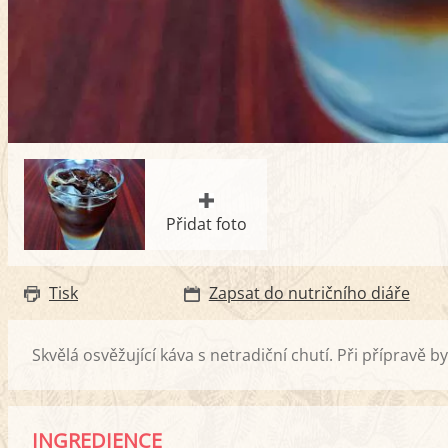
Přidat foto
Tisk
Zapsat do nutričního diáře
Skvělá osvěžující káva s netradiční chutí. Při přípravě by
INGREDIENCE