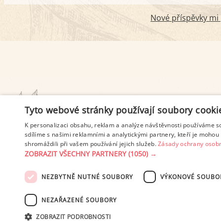
Nové příspěvky mi p
PODMÍNKY UŽITÍ
Tyto webové stránky používají soubory cooki
K personalizaci obsahu, reklam a analýze návštěvnosti používáme s
sdílíme s našimi reklamními a analytickými partnery, kteří je mohou 
shromáždili při vašem používání jejich služeb.
Zásady ochrany osobn
ZOBRAZIT VŠECHNY PARTNERY
(1050) →
NEZBYTNĚ NUTNÉ SOUBORY
VÝKONOVÉ SOUBO
© 2003-2026 ekucharka.cz
, IS
NEZAŘAZENÉ SOUBORY
ZOBRAZIT PODROBNOSTI