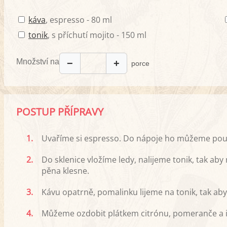
káva
, espresso - 80 ml
tonik
, s příchutí mojito - 150 ml
Množství na
−
+
porce
POSTUP PŘÍPRAVY
1.
Uvaříme si espresso. Do nápoje ho můžeme použít
2.
Do sklenice vložíme ledy, nalijeme tonik, tak a
pěna klesne.
3.
Kávu opatrně, pomalinku lijeme na tonik, tak ab
4.
Můžeme ozdobit plátkem citrónu, pomeranče a