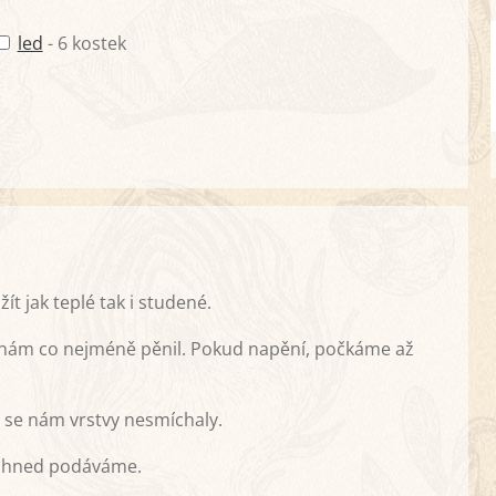
led
- 6 kostek
 jak teplé tak i studené.
by nám co nejméně pěnil. Pokud napění, počkáme až
y se nám vrstvy nesmíchaly.
 ihned podáváme.