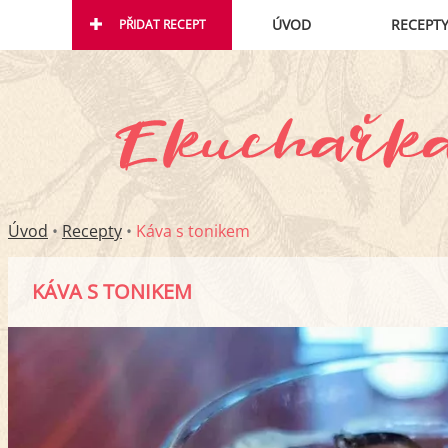
ÚVOD
RECEPT
PŘIDAT RECEPT
Úvod
•
Recepty
•
Káva s tonikem
KÁVA S TONIKEM