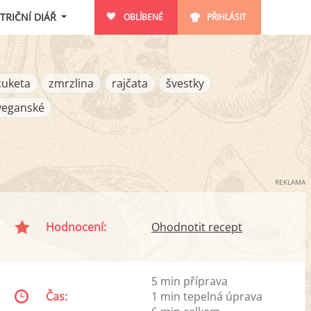
TRIČNÍ DIÁŘ
OBLÍBENÉ
PŘIHLÁSIT
cuketa
zmrzlina
rajčata
švestky
veganské
REKLAMA
Hodnocení:
Ohodnotit recept
5 min příprava
Čas:
1 min tepelná úprava