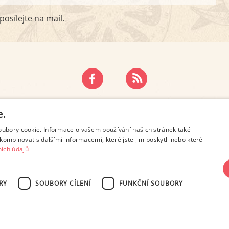
osílejte na mail.
ZÁSADY OCHRANY OSOBNÍCH ÚDAJŮ
KONTAKT
e.
oubory cookie. Informace o vašem používání našich stránek také
kombinovat s dalšími informacemi, které jste jim poskytli nebo které
ích údajů
RY
SOUBORY CÍLENÍ
FUNKČNÍ SOUBORY
SN 2694-6866, jakékoli veřejné šíření obsahu tohoto serveru je bez písemného s
Design: Eva Roverová