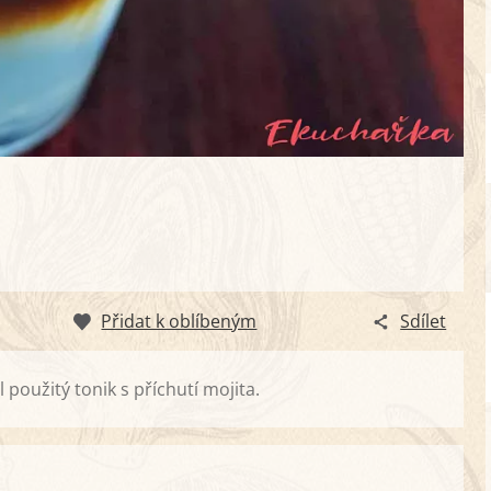
Přidat k oblíbeným
Sdílet
l použitý tonik s příchutí mojita.