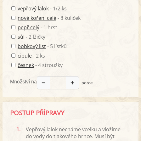
vepřový lalok
- 1/2 ks
nové koření celé
- 8 kuliček
pepř celý
- 1 hrst
sůl
- 2 lžičky
bobkový list
- 5 lístků
cibule
- 2 ks
česnek
- 4 stroužky
Množství na
−
+
porce
POSTUP PŘÍPRAVY
1.
Vepřový lalok necháme vcelku a vložíme
do vody do tlakového hrnce. Musí být