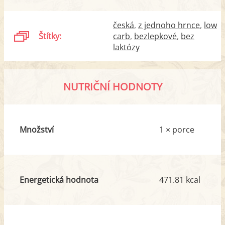
česká
z jednoho hrnce
low
Štítky:
carb
bezlepkové
bez
laktózy
NUTRIČNÍ HODNOTY
Množství
1 × porce
Energetická hodnota
471.81 kcal