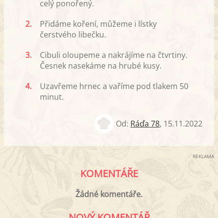
celý ponořený.
2.
Přidáme koření, můžeme i lístky
čerstvého libečku.
3.
Cibuli oloupeme a nakrájíme na čtvrtiny.
Česnek nasekáme na hrubé kusy.
4.
Uzavřeme hrnec a vaříme pod tlakem 50
minut.
Od:
Ráďa 78
,
15.11.2022
REKLAMA
KOMENTÁŘE
Žádné komentáře.
NOVÝ KOMENTÁŘ