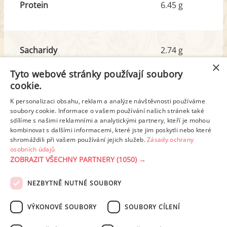
Protein
6.45 g
Sacharidy
2.74 g
z toho cukr
0.95 g
×
Tyto webové stránky používají soubory
cookie.
Tuk
48.10 g
K personalizaci obsahu, reklam a analýze návštěvnosti používáme
z toho nas. mastné kyseliny
14.29 g
soubory cookie. Informace o vašem používání našich stránek také
sdílíme s našimi reklamními a analytickými partnery, kteří je mohou
kombinovat s dalšími informacemi, které jste jim poskytli nebo které
shromáždili při vašem používání jejich služeb.
Zásady ochrany
Detailní rozpis
osobních údajů
ZOBRAZIT VŠECHNY PARTNERY
(1050) →
REKLAMA
NEZBYTNĚ NUTNÉ SOUBORY
PODMÍNKY UŽITÍ
ZÁSADY OCHRANY OSOBNÍCH ÚDAJŮ
KONTAKT
VÝKONOVÉ SOUBORY
SOUBORY CÍLENÍ
NASTAVENÍ COOKIES