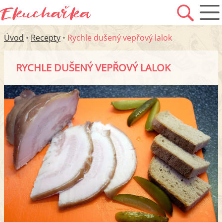
Úvod
•
Recepty
•
Rychle dušený vepřový lalok
RYCHLE DUŠENÝ VEPŘOVÝ LALOK