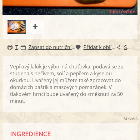
Tisk
Zapsat do nutričního diáře
Přidat k oblíbeným
Sdílet
Vepřový lalok je výborná chuťovka, podává se za
studena s pečivem, solí a pepřem a kyselou
okurkou. Uvařený jej můžete také zpracovat do
domácích paštik a masových pomazánek. V
tlakovém hrnci bude uvařený do změknutí za 50
minut.
REKLAMA
INGREDIENCE