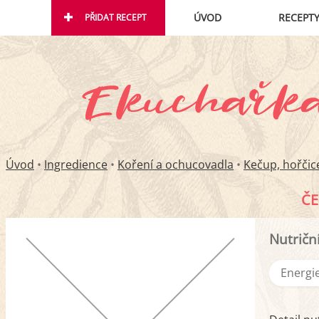
ÚVOD
RECEPT
PŘIDAT RECEPT
Úvod
•
Ingredience
•
Koření a ochucovadla
•
Kečup, hořčic
ČE
Nutričn
Energie