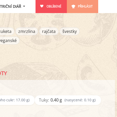
TRIČNÍ DIÁŘ
OBLÍBENÉ
PŘIHLÁSIT
cuketa
zmrzlina
rajčata
švestky
veganské
OTY
Tuky:
0.40 g
oho cukr: 17.00 g)
(nasycené: 0.10 g)