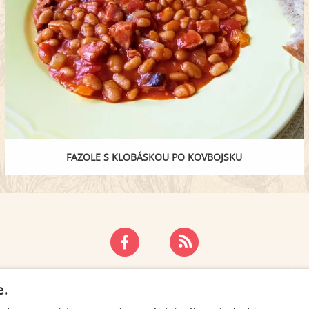
FAZOLE S KLOBÁSKOU PO KOVBOJSKU
ZÁSADY OCHRANY OSOBNÍCH ÚDAJŮ
KONTAKT
e.