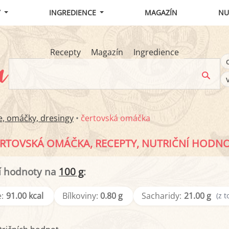
Y
INGREDIENCE
MAGAZÍN
NU
Recepty
Magazín
Ingredience
e, omáčky, dresingy
•
čertovská omáčka
RTOVSKÁ OMÁČKA, RECEPTY, NUTRIČNÍ HODN
í hodnoty na
100 g
:
:
91.00 kcal
Bílkoviny:
0.80 g
Sacharidy:
21.00 g
(z t