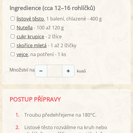
Ingredience (cca 12–16 rohlíčků)
listové těsto
, 1 balení, chlazené - 400 g
Nutella
- 100 až 120 g
cukr krupice
- 2 lžíce
skořice mletá
- 1 až 2 lžičky
vejce
, na potření - 1 ks
Množství na
−
+
kusů
POSTUP PŘÍPRAVY
1.
Troubu předehřejeme na 180°C.
2.
Listové těsto rozválíme na kruh nebo