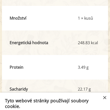
Množství
1 × kusů
Energetická hodnota
248.83 kcal
Protein
3.49 g
Sacharidy
22.17 g
z toho cukr
7.40 g
×
Tyto webové stránky používají soubory
cookie.