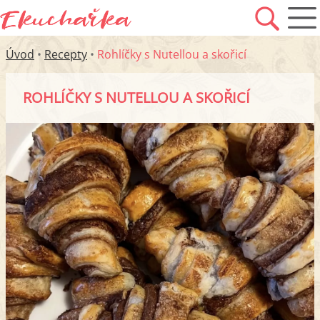
Úvod
•
Recepty
•
Rohlíčky s Nutellou a skořicí
ROHLÍČKY S NUTELLOU A SKOŘICÍ