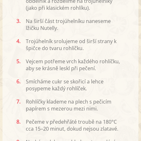
obdélník a rozdělíme na trojúhelníky
(jako při klasickém rohlíku).
3.
Na širší část trojúhelníku naneseme
lžičku Nutelly.
4.
Trojúhelník srolujeme od širší strany k
špičce do tvaru rohlíčku.
5.
Vejcem potřeme vrch každého rohlíčku,
aby se krásně leskl při pečení.
6.
Smícháme cukr se skořicí a lehce
posypeme každý rohlíček.
7.
Rohlíčky klademe na plech s pečicím
papírem s mezerou mezi nimi.
8.
Pečeme v předehřáté troubě na 180°C
cca 15–20 minut, dokud nejsou zlatavé.