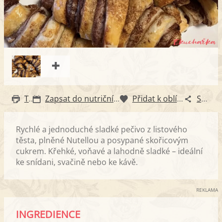
Tisk
Zapsat do nutričního diáře
Přidat k oblíbeným
Sdílet
Rychlé a jednoduché sladké pečivo z listového
těsta, plněné Nutellou a posypané skořicovým
cukrem. Křehké, voňavé a lahodně sladké – ideální
ke snídani, svačině nebo ke kávě.
REKLAMA
INGREDIENCE