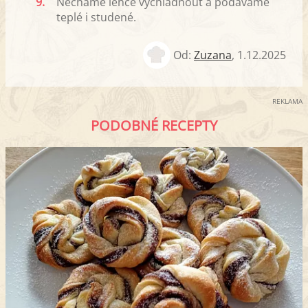
9.
Necháme lehce vychladnout a podáváme
teplé i studené.
Od:
Zuzana
,
1.12.2025
REKLAMA
PODOBNÉ RECEPTY