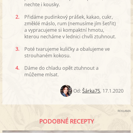
nechte i kousky.
2.
Přidáme pudinkový prášek, kakao, cukr,
změklé máslo, rum (nemusíme jím šetřit)
a vypracujeme si kompaktní hmotu,
kterou necháme v lednici chvíli ztuhnout.
3.
Poté tvarujeme kuličky a obalujeme ve
strouhaném kokosu.
4.
Dáme do chladu opět ztuhnout a
můžeme mlsat.
Od:
Šárka75
,
17.1.2020
REKLAMA
PODOBNÉ RECEPTY