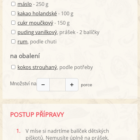
máslo
- 250 g
kakao holandské
- 100 g
cukr moučkový
- 150 g
puding vanilkový
, prášek - 2 balíčky
rum
, podle chuti
na obalení
kokos strouhaný
, podle potřeby
Množství na
−
+
porce
POSTUP PŘÍPRAVY
1.
V míse si nadrtíme balíček dětských
piškotů. Nemusíte úplně na prášek,