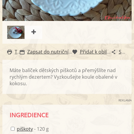
Tisk
Zapsat do nutričního diáře
Přidat k oblíbeným
Sdílet
Máte balíček dětských piškotů a přemýšlíte nad
rychlým dezertem? Vyzkoušejte koule obalené v
kokosu.
REKLAMA
INGREDIENCE
piškoty
- 120 g