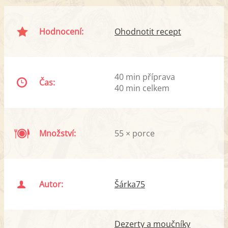
Hodnocení:
Ohodnotit recept
40 min příprava
Čas:
40 min celkem
Množství:
55 × porce
Autor:
Šárka75
Dezerty a moučníky