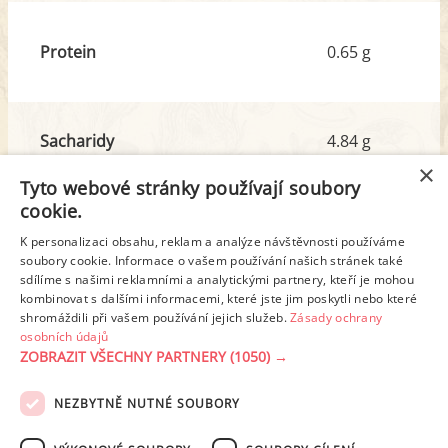
Protein
0.65 g
Sacharidy
4.84 g
z toho cukr
3.55 g
×
Tyto webové stránky používají soubory
cookie.
Tuk
4.05 g
K personalizaci obsahu, reklam a analýze návštěvnosti používáme
z toho nas. mastné kyseliny
2.51 g
soubory cookie. Informace o vašem používání našich stránek také
sdílíme s našimi reklamními a analytickými partnery, kteří je mohou
kombinovat s dalšími informacemi, které jste jim poskytli nebo které
shromáždili při vašem používání jejich služeb.
Zásady ochrany
Detailní rozpis
osobních údajů
ZOBRAZIT VŠECHNY PARTNERY
(1050) →
REKLAMA
NEZBYTNĚ NUTNÉ SOUBORY
PODMÍNKY UŽITÍ
ZÁSADY OCHRANY OSOBNÍCH ÚDAJŮ
KONTAKT