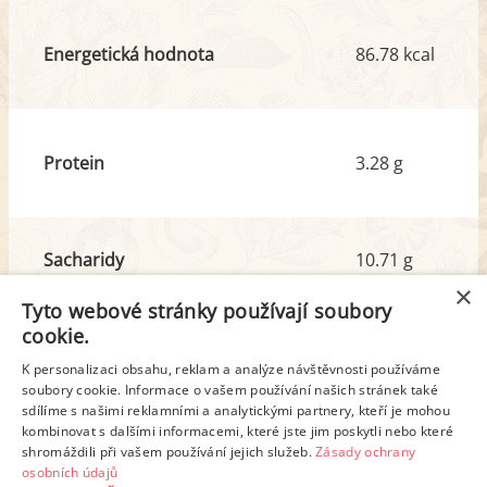
Energetická hodnota
86.78 kcal
Protein
3.28 g
Sacharidy
10.71 g
z toho cukr
10.90 g
×
Tyto webové stránky používají soubory
cookie.
Tuk
3.49 g
K personalizaci obsahu, reklam a analýze návštěvnosti používáme
z toho nas. mastné kyseliny
1.87 g
soubory cookie. Informace o vašem používání našich stránek také
sdílíme s našimi reklamními a analytickými partnery, kteří je mohou
kombinovat s dalšími informacemi, které jste jim poskytli nebo které
shromáždili při vašem používání jejich služeb.
Zásady ochrany
Detailní rozpis
osobních údajů