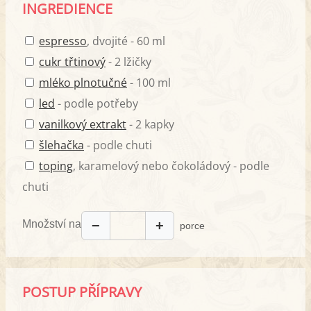
INGREDIENCE
espresso
, dvojité - 60 ml
cukr třtinový
- 2 lžičky
mléko plnotučné
- 100 ml
led
- podle potřeby
vanilkový extrakt
- 2 kapky
šlehačka
- podle chuti
toping
, karamelový nebo čokoládový - podle
chuti
Množství na
−
+
porce
POSTUP PŘÍPRAVY