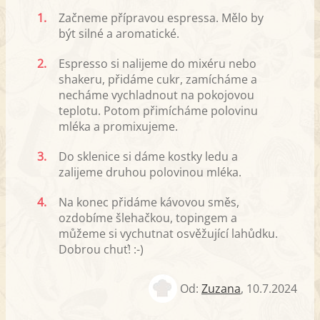
1.
Začneme přípravou espressa. Mělo by
být silné a aromatické.
2.
Espresso si nalijeme do mixéru nebo
shakeru, přidáme cukr, zamícháme a
necháme vychladnout na pokojovou
teplotu. Potom přimícháme polovinu
mléka a promixujeme.
3.
Do sklenice si dáme kostky ledu a
zalijeme druhou polovinou mléka.
4.
Na konec přidáme kávovou směs,
ozdobíme šlehačkou, topingem a
můžeme si vychutnat osvěžující lahůdku.
Dobrou chuť! :-)
Od:
Zuzana
,
10.7.2024