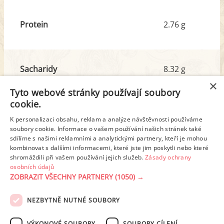
Protein
2.76 g
Sacharidy
8.32 g
z toho cukr
8.47 g
×
Tyto webové stránky používají soubory
cookie.
Tuk
2.98 g
K personalizaci obsahu, reklam a analýze návštěvnosti používáme
z toho nas. mastné kyseliny
1.67 g
soubory cookie. Informace o vašem používání našich stránek také
sdílíme s našimi reklamními a analytickými partnery, kteří je mohou
kombinovat s dalšími informacemi, které jste jim poskytli nebo které
shromáždili při vašem používání jejich služeb.
Zásady ochrany
Detailní rozpis
osobních údajů
ZOBRAZIT VŠECHNY PARTNERY
(1050) →
REKLAMA
NEZBYTNĚ NUTNÉ SOUBORY
PODMÍNKY UŽITÍ
ZÁSADY OCHRANY OSOBNÍCH ÚDAJŮ
KONTAKT
VÝKONOVÉ SOUBORY
SOUBORY CÍLENÍ