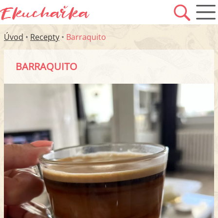
Úvod
•
Recepty
•
Barraquito
BARRAQUITO