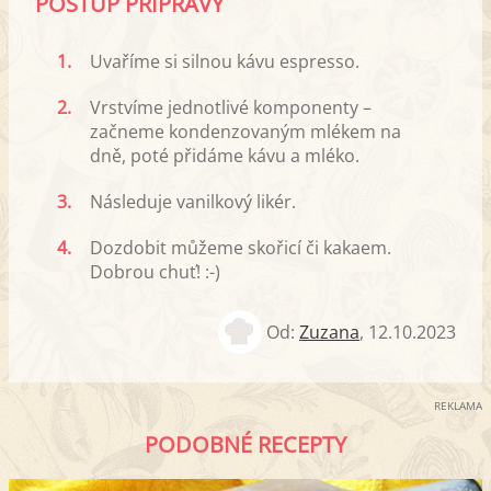
POSTUP PŘÍPRAVY
1.
Uvaříme si silnou kávu espresso.
2.
Vrstvíme jednotlivé komponenty –
začneme kondenzovaným mlékem na
dně, poté přidáme kávu a mléko.
3.
Následuje vanilkový likér.
4.
Dozdobit můžeme skořicí či kakaem.
Dobrou chuť! :-)
Od:
Zuzana
,
12.10.2023
REKLAMA
PODOBNÉ RECEPTY