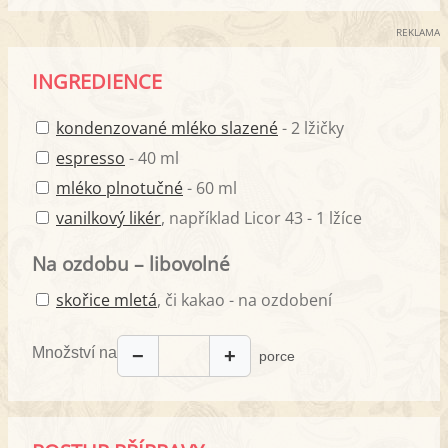
REKLAMA
INGREDIENCE
kondenzované mléko slazené
- 2 lžičky
espresso
- 40 ml
mléko plnotučné
- 60 ml
vanilkový likér
, například Licor 43 - 1 lžíce
Na ozdobu – libovolné
skořice mletá
, či kakao - na ozdobení
Množství na
−
+
porce