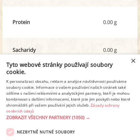
Protein
0.00 g
Sacharidy
0.00 g
z toho cukr
0.00 g
×
Tyto webové stránky používají soubory
cookie.
Tuk
0.00 g
K personalizaci obsahu, reklam a analýze návštěvnosti používáme
soubory cookie. Informace o vašem používání našich stránek také
z toho nas. mastné kyseliny
0.00 g
sdílíme s našimi reklamními a analytickými partnery, kteří je mohou
kombinovat s dalšími informacemi, které jste jim poskytli nebo které
shromáždili při vašem používání jejich služeb.
Zásady ochrany
Detailní rozpis
osobních údajů
ZOBRAZIT VŠECHNY PARTNERY
(1050) →
REKLAMA
NEZBYTNĚ NUTNÉ SOUBORY