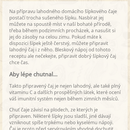
Na přípravu lahodného domácího šípkového čaje
postačí trocha sušeného šípku. Nasbírat jej
můžete na spoustě míst v naší bohaté přírodě,
třeba během podzimních procházek, a nasušit si
jej do zásoby na celou zimu. Pokud máte k
dispozici šípek ještě čerstvý, můžete připravit
lahodný čaj i z něho. Bleskový nápoj od tohoto
receptu ale nečekejte, připravit dobrý šípkový čaj
chce čas.
Aby lépe chutnal...
Takto připravený čaj je nejen lahodný, ale také plný
vitaminu C a dalších prospěšných látek, které ocení
váš imunitní systém nejen během zimních měsíců.
Chuť čaje závisí na plodech, ze kterých je
připraven. Některé šípky jsou sladší, jiné dávají
vzniknout spíše trpkému nebo kyselému nápoji.
Čaj je proto před servírováním vhodné dochutit.