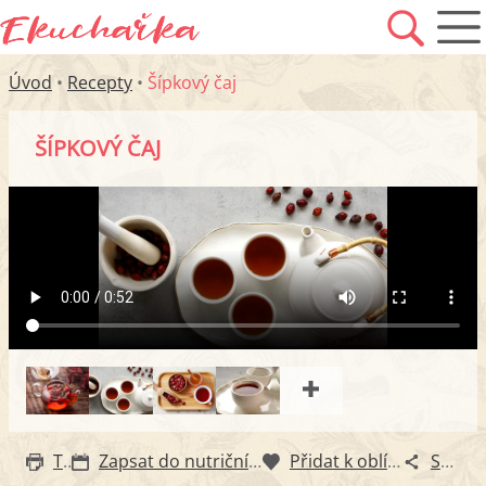
Úvod
•
Recepty
•
Šípkový čaj
ŠÍPKOVÝ ČAJ
Tisk
Zapsat do nutričního diáře
Přidat k oblíbeným
Sdílet