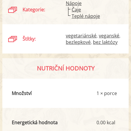
Nápoje
Kategorie:
Čaje
Teplé nápoje
vegetariánské
veganské
Štítky:
bezlepkové
bez laktózy
NUTRIČNÍ HODNOTY
Množství
1 × porce
Energetická hodnota
0.00 kcal