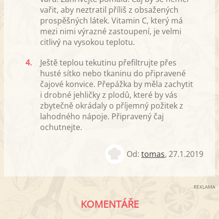
vařit, aby neztratil příliš z obsažených
prospěšných látek. Vitamin C, který má
mezi nimi výrazné zastoupení, je velmi
citlivý na vysokou teplotu.
4.
Ještě teplou tekutinu přefiltrujte přes
husté sítko nebo tkaninu do připravené
čajové konvice. Přepážka by měla zachytit
i drobné jehličky z plodů, které by vás
zbytečně okrádaly o příjemný požitek z
lahodného nápoje. Připravený čaj
ochutnejte.
Od:
tomas
,
27.1.2019
REKLAMA
KOMENTÁŘE