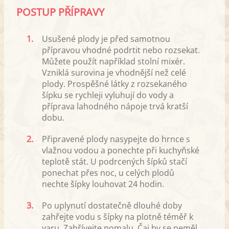
POSTUP PŘÍPRAVY
1.
Usušené plody je před samotnou
přípravou vhodné podrtit nebo rozsekat.
Můžete použít například stolní mixér.
Vzniklá surovina je vhodnější než celé
plody. Prospěšné látky z rozsekaného
šípku se rychleji vyluhují do vody a
příprava lahodného nápoje trvá kratší
dobu.
2.
Připravené plody nasypejte do hrnce s
vlažnou vodou a ponechte při kuchyňské
teplotě stát. U podrcených šípků stačí
ponechat přes noc, u celých plodů
nechte šípky louhovat 24 hodin.
3.
Po uplynutí dostatečně dlouhé doby
zahřejte vodu s šípky na plotně téměř k
varu. Zahřívejte pomalu. Čaj by se neměl