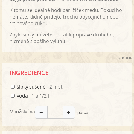
K tomu se ideálně hodí pár lžiček medu. Pokud ho
nemáte, klidně přidejte trochu obyčejného nebo
třtinového cukru.
Zbylé šípky můžete použít k přípravě druhého,
nicméně slabšího výluhu.
REKLAMA
INGREDIENCE
šípky sušené
- 2 hrsti
voda
- 1 a 1/2 l
Množství na
−
+
porce