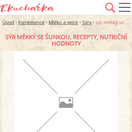
Úvod
•
Ingredience
•
Mléko a vejce
•
Sýry
•
sýr měkký se šunkou
SÝR MĚKKÝ SE ŠUNKOU, RECEPTY, NUTRIČNÍ
HODNOTY