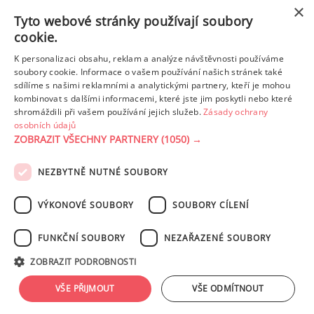
×
Tyto webové stránky používají soubory
cookie.
K personalizaci obsahu, reklam a analýze návštěvnosti používáme
soubory cookie. Informace o vašem používání našich stránek také
sdílíme s našimi reklamními a analytickými partnery, kteří je mohou
kombinovat s dalšími informacemi, které jste jim poskytli nebo které
shromáždili při vašem používání jejich služeb.
Zásady ochrany
osobních údajů
ČESNEKOVÁ POMAZÁNKA NA CHUŤOVKY
ZOBRAZIT VŠECHNY PARTNERY
(1050) →
NEZBYTNĚ NUTNÉ SOUBORY
PODMÍNKY UŽITÍ
ZÁSADY OCHRANY OSOBNÍCH ÚDAJŮ
KONTAKT
VÝKONOVÉ SOUBORY
SOUBORY CÍLENÍ
NASTAVENÍ COOKIES
FUNKČNÍ SOUBORY
NEZAŘAZENÉ SOUBORY
© 2003-2026 ekucharka.cz
, ISSN 2694-6866, jakékoli veřejné šíření obsahu
ZOBRAZIT PODROBNOSTI
tohoto serveru je bez písemného souhlasu provozovatele zakázáno.
Design: Eva Roverová
VŠE PŘIJMOUT
VŠE ODMÍTNOUT