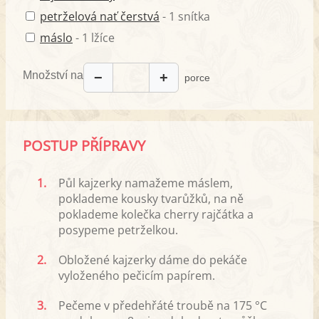
petrželová nať čerstvá
- 1 snítka
máslo
- 1 lžíce
Množství na
−
+
porce
POSTUP PŘÍPRAVY
1.
Půl kajzerky namažeme máslem,
poklademe kousky tvarůžků, na ně
poklademe kolečka cherry rajčátka a
posypeme petrželkou.
2.
Obložené kajzerky dáme do pekáče
vyloženého pečicím papírem.
3.
Pečeme v předehřáté troubě na 175 °C