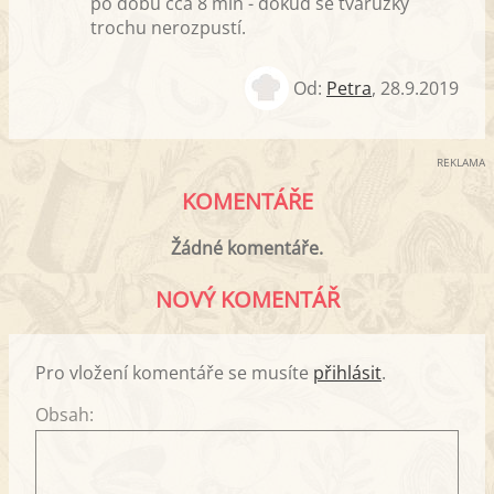
po dobu cca 8 min - dokud se tvarůžky
trochu nerozpustí.
Od:
Petra
,
28.9.2019
REKLAMA
KOMENTÁŘE
Žádné komentáře.
NOVÝ KOMENTÁŘ
Pro vložení komentáře se musíte
přihlásit
.
Obsah: