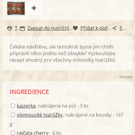
Tisk
Zapsat do nutričního diáře
Přidat k oblíbeným
Sdílet
Čekáte návštěvu, ale tentokrát byste jim chtěli
připravit něco jiného než obvykle? Vyzkoušejte
recept vhodný pro všechny milovníky tvarůžků.
REKLAMA
INGREDIENCE
kaizerka
, nakrájená na půl - 3 ks
olomoucké tvarůžky
, nakrájené na kousky - 167
g
rajčata cherry
- 6 ks