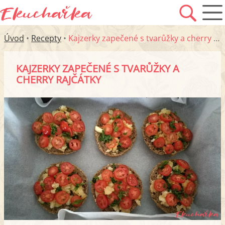
Úvod
•
Recepty
•
Kajzerky zapečené s tvarůžky a cherry rajčátky
KAJZERKY ZAPEČENÉ S TVARŮŽKY A
CHERRY RAJČÁTKY