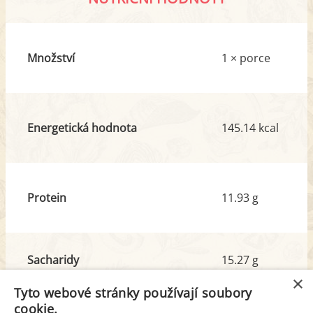
Množství
1 × porce
Energetická hodnota
145.14 kcal
Protein
11.93 g
Sacharidy
15.27 g
z toho cukr
1.15 g
×
Tyto webové stránky používají soubory
cookie.