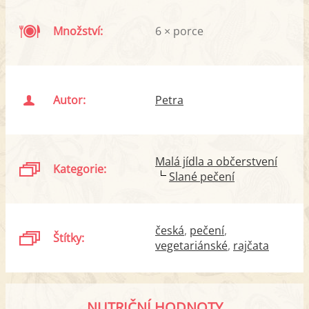
Množství:
6 × porce
Autor:
Petra
Malá jídla a občerstvení
Kategorie:
Slané pečení
česká
pečení
Štítky:
vegetariánské
rajčata
NUTRIČNÍ HODNOTY